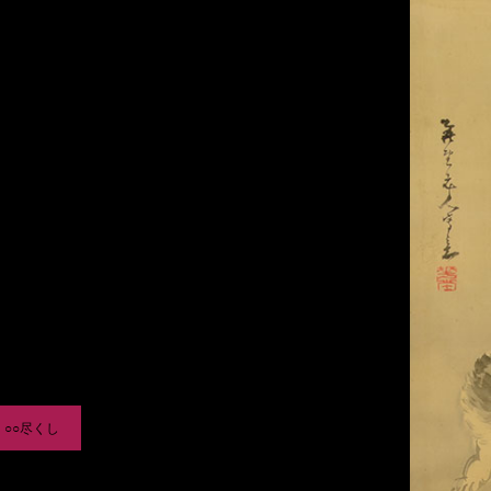
）
4 ○○尽くし