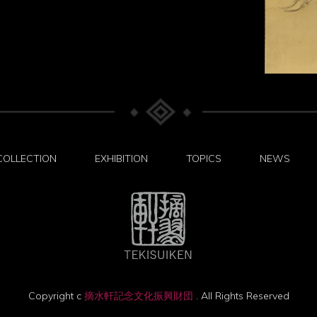
COLLECTION
EXHIBITION
TOPICS
NEWS
Copyright c
摘水軒記念文化振興財団
. All Rights Reserved