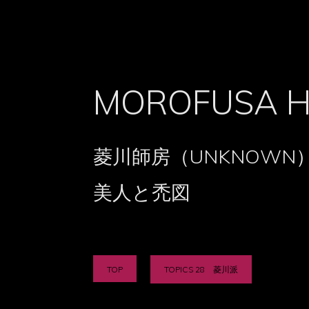
MOROFUSA H
菱川師房（UNKNOWN
美人と禿図
TOP
TOPICS 28 菱川派