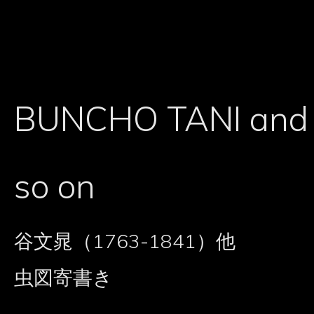
BUNCHO TANI and
so on
谷文晁（1763-1841）他
虫図寄書き