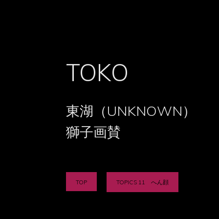
TOKO
東湖（UNKNOWN）
獅子画賛
TOP
TOPICS 11 へん顔