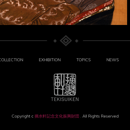
COLLECTION
EXHIBITION
TOPICS
NEWS
Copyright c
摘水軒記念文化振興財団
. All Rights Reserved