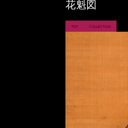
花魁図
TOP
COLLECTION