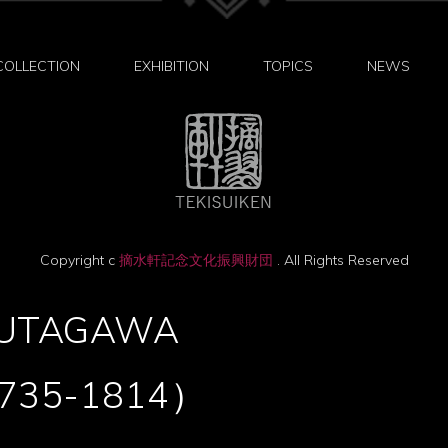
COLLECTION
EXHIBITION
TOPICS
NEWS
Copyright c
摘水軒記念文化振興財団
. All Rights Reserved
 UTAGAWA
35-1814）