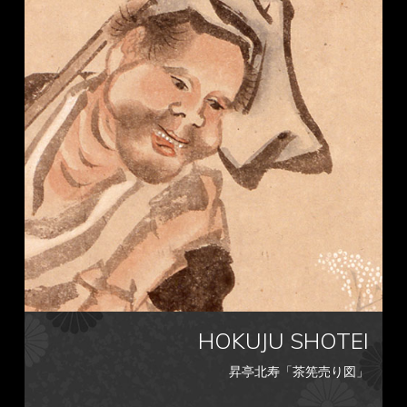
HOKUJU SHOTEI
昇亭北寿「茶筅売り図」