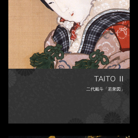
TAITO Ⅱ
二代戴斗「若衆図」