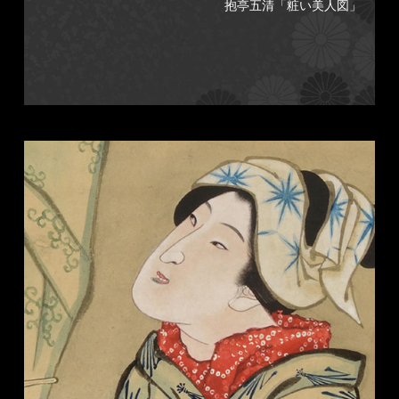
抱亭五清「粧い美人図」