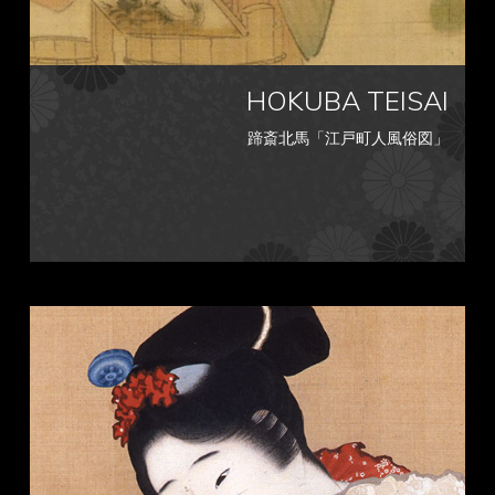
HOKUBA TEISAI
蹄斎北馬「江戸町人風俗図」