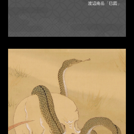
渡辺南岳「巳図」