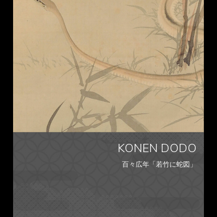
KONEN DODO
百々広年「若竹に蛇図」