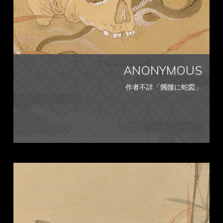
ANONYMOUS
作者不詳「髑髏に蛇図」